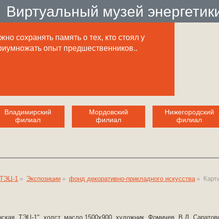
Виртуальный музей энергетик
но сохранять память о тех, кто стоял у
приумножать опыт предшественников..
Владимирский
Мордовский
Нижегородский
филиал
филиал
филиал
 ТЭЦ-1
»
Экспозиции
»
фонд декоративно-прикладного искусства
»
Карт
енская ТЭЦ-1" холст, масло 1500х900 художник Фомичев В.Д. Сарато