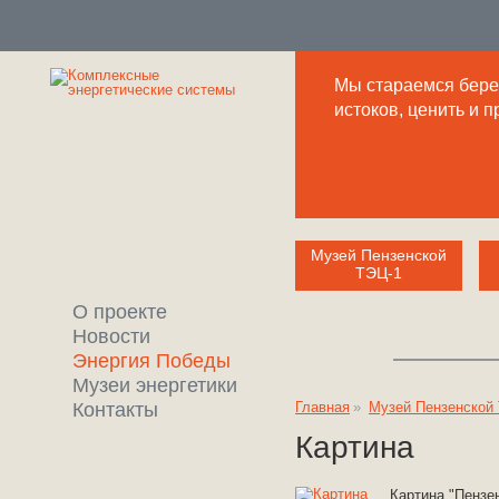
Мы стараемся береж
истоков, ценить и 
Музей Пензенской
ТЭЦ-1
О проекте
Новости
Энергия Победы
Музеи энергетики
Контакты
Главная
»
Музей Пензенской
Картина
Картина "Пенз