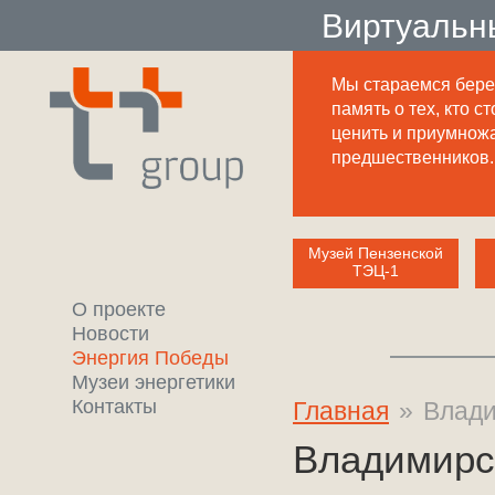
Виртуальн
Мы стараемся бере
память о тех, кто ст
ценить и приумнож
предшественников.
Музей Пензенской
ТЭЦ-1
О проекте
Новости
Энергия Победы
Музеи энергетики
Контакты
Главная
»
Влади
Владимирс