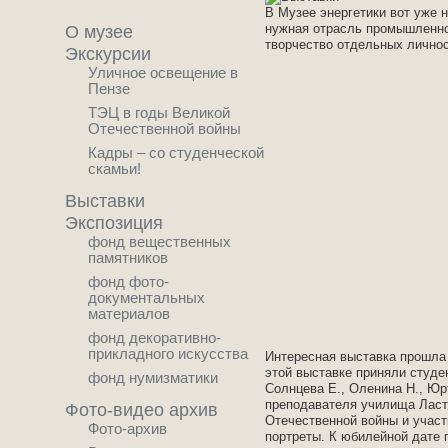
В Музее энергетики вот уже 
нужная отрасль промышленност
О музее
творчество отдельных личнос
Экскурсии
Уличное освещение в
Пензе
ТЭЦ в годы Великой
Отечественной войны
Кадры – со студенческой
скамьи!
Выставки
Экспозиция
фонд вещественных
памятников
фонд фото-
документальных
материалов
фонд декоративно-
прикладного искусства
Интересная выставка прошла 
этой выставке приняли студе
фонд нумизматики
Солнцева Е., Оленина Н., Юр
преподавателя училища Ластк
Фото-видео архив
Отечественной войны и участ
Фото-архив
портреты. К юбилейной дате 