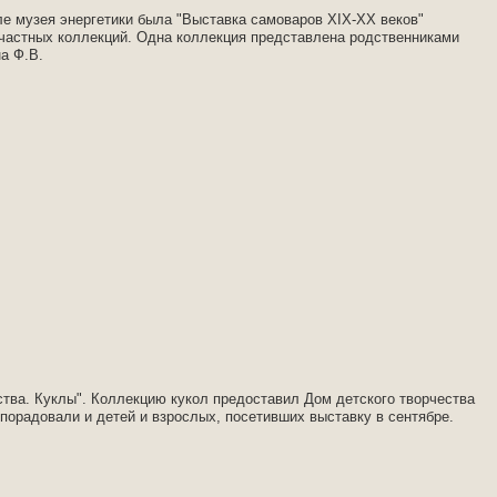
ле музея энергетики была "Выставка самоваров ХIХ-ХХ веков"
частных коллекций. Одна коллекция представлена родственниками
а Ф.В.
ства. Куклы". Коллекцию кукол предоставил Дом детского творчества
порадовали и детей и взрослых, посетивших выставку в сентябре.