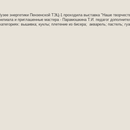
 Музее энергетики Пензенской ТЭЦ-1 проходила выставка "Наше творче
илиала и приглашенные мастера - Парамошкина Т.И. педагог дополните
категориях: вышивка; куклы; плетение из бисера; акварель; пастель; гу