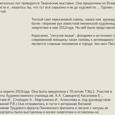
несколько лет проводятся Творческие выставки. Они приурочены ко Всем
и и , казалось бы, что тут все серьезно и не до художеств.... Однако, 
тей.
Теплый свет керосиновой лампы, чашка чая, кружащ
батик- творение рук известной пензенской художни
энергетики в мае 2012года. На ней были представле
Керосинки, "летучие мыши", фонарики и источники с
современной женщины такая любовь к антиквариату?
является главным человеком в городе: без него Пенз
в апреле 2013года. Она была приурочена к 70-летию ТЭЦ-1. Участие в
нты Художественного училища им. К.А. Савицкого( Касаткина Е..,
таев И., Слободич А., Мартыненко И., Алексеева а. под руководством
иной Р.В.) Они отправились в гости к ветеранам Великой
никам Трудового фронта Пензенского филиала и писали с натуры их
портреты были выставлены в музее энергетики и оставлены на