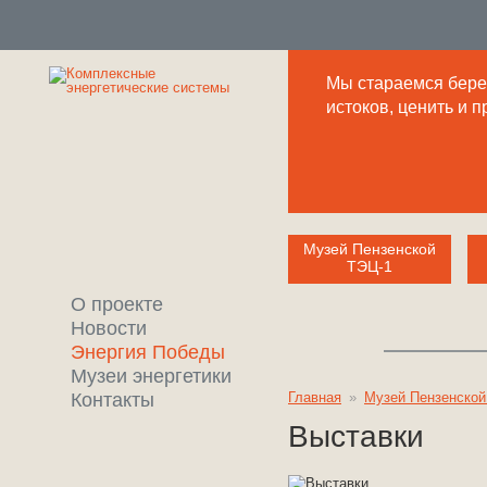
Мы стараемся береж
истоков, ценить и 
Музей Пензенской
ТЭЦ-1
О проекте
Новости
Энергия Победы
Музеи энергетики
Контакты
Главная
»
Музей Пензенской
Выставки