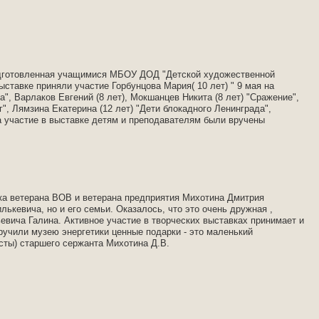
подготовленная учащимися МБОУ ДОД "Детской художественной
ставке приняли участие Горбунцова Мария( 10 лет) " 9 мая на
а", Варлаков Евгений (8 лет), Мокшанцев Никита (8 лет) "Сражение",
г", Лямзина Екатерина (12 лет) "Дети блокадного Ленинграда",
а участие в выставке детям и преподавателям были вручены
вка ветерана ВОВ и ветерана предприятия Михотина Дмитрия
ькевича, но и его семьи. Оказалось, что это очень дружная ,
евича Галина. Активное участие в творческих выставках принимает и
учили музею энергетики ценные подарки - это маленький
сты) старшего сержанта Михотина Д.В.