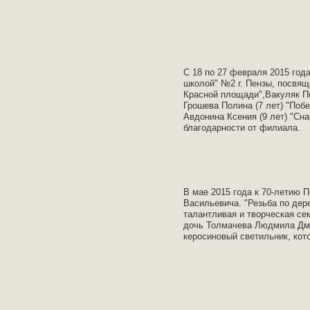
C 18 по 27 февраля 2015 го
школой" №2 г. Пензы, посвящ
Красной площади",Вакуляк Пол
Грошева Полина (7 лет) "Побе
Авдонина Ксения (9 лет) "Сн
благодарности от филиала.
В мае 2015 года к 70-летию 
Васильевича. "Резьба по дер
талантливая и творческая се
дочь Толмачева Людмила Дмит
керосиновый светильник, кот