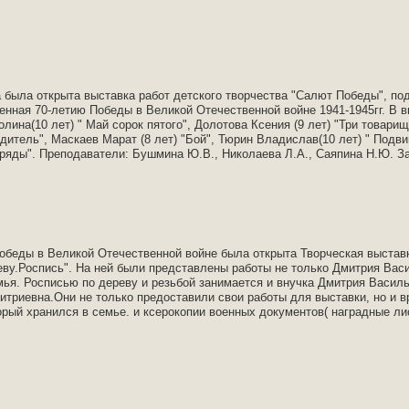
да была открыта выставка работ детского творчества "Салют Победы", 
енная 70-летию Победы в Великой Отечественной войне 1941-1945гг. В вы
ина(10 лет) " Май сорок пятого", Долотова Ксения (9 лет) "Три товарищ
дитель", Маскаев Марат (8 лет) "Бой", Тюрин Владислав(10 лет) " Подви
аряды". Преподаватели: Бушмина Ю.В., Николаева Л.А., Саяпина Н.Ю. З
Победы в Великой Отечественной войне была открыта Творческая выста
еву.Роспись". На ней были представлены работы не только Дмитрия Васил
мья. Росписью по дереву и резьбой занимается и внучка Дмитрия Василь
риевна.Они не только предоставили свои работы для выставки, но и вр
орый хранился в семье. и ксерокопии военных документов( наградные ли