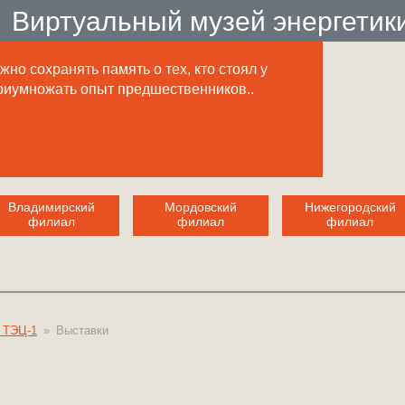
Виртуальный музей энергетик
но сохранять память о тех, кто стоял у
приумножать опыт предшественников..
Владимирский
Мордовский
Нижегородский
филиал
филиал
филиал
 ТЭЦ-1
»
Выставки