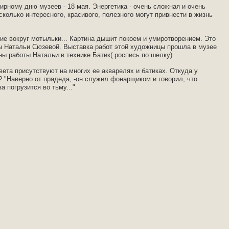
ирному дню музеев - 18 мая. Энергетика - очень сложная и очень
сколько интересного, красивого, полезного могут привнести в жизнь
ие вокруг мотыльки... Картина дышит покоем и умиротворением. Это
цы Натальи Сюзевой. Выставка работ этой художницы прошла в музее
ны работы Натальи в технике Батик( роспись по шелку).
вета присутствуют на многих ее акварелях и батиках. Откуда у
 "Наверно от прадеда, -он служил фонарщиком и говорил, что
а погрузится во тьму..."