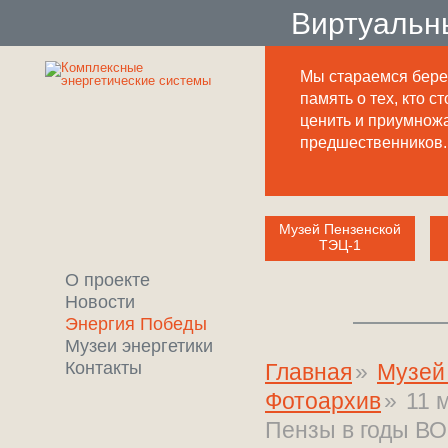
Виртуальн
Мы стараемся бере
память о тех, кто ст
ценить и приумнож
предшественников.
Музей Пензенской
ТЭЦ-1
О проекте
Новости
Энергия Победы
Музеи энергетики
Контакты
Главная
»
Музей
Фотоархив
»
11 
Пензы в годы ВО