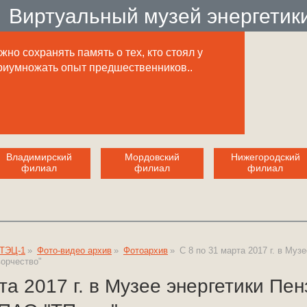
Виртуальный музей энергетик
но сохранять память о тех, кто стоял у
приумножать опыт предшественников..
Владимирский
Мордовский
Нижегородский
филиал
филиал
филиал
 ТЭЦ-1
»
Фото-видео архив
»
Фотоархив
»
C 8 по 31 марта 2017 г. в М
орчество"
рта 2017 г. в Музее энергетики П