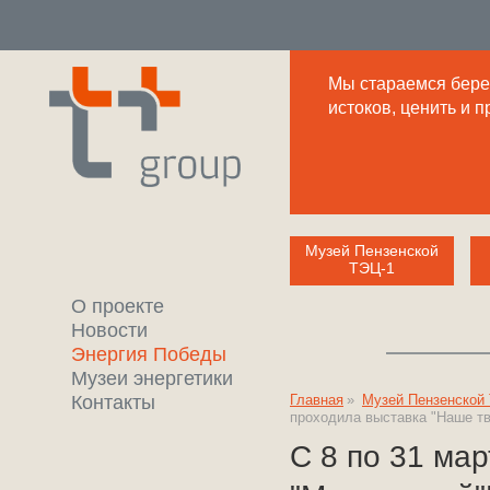
Мы стараемся береж
истоков, ценить и 
Музей Пензенской
ТЭЦ-1
О проекте
Новости
Энергия Победы
Музеи энергетики
Контакты
Главная
»
Музей Пензенской
проходила выставка "Наше тв
C 8 по 31 ма