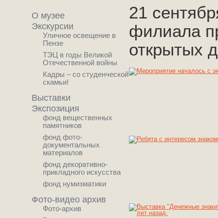
21 сентябр
О музее
Экскурсии
филиала п
Уличное освещение в
Пензе
открытых д
ТЭЦ в годы Великой
Отечественной войны
Кадры – со студенческой
скамьи!
Выставки
Экспозиция
фонд вещественных
памятников
фонд фото-
документальных
материалов
фонд декоративно-
прикладного искусства
фонд нумизматики
Фото-видео архив
Фото-архив