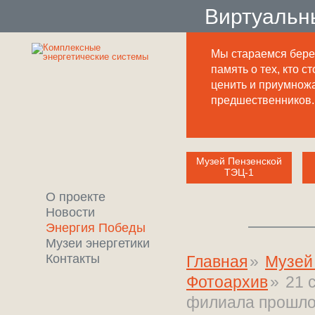
Виртуальн
Мы стараемся бере
память о тех, кто ст
ценить и приумнож
предшественников.
Музей Пензенской
ТЭЦ-1
О проекте
Новости
Энергия Победы
Музеи энергетики
Контакты
Главная
»
Музей
Фотоархив
»
21 
филиала прошло