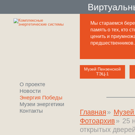
Виртуальн
Мы стараемся бере
память о тех, кто ст
ценить и приумнож
предшественников.
Музей Пензенской
ТЭЦ-1
О проекте
Новости
Энергия Победы
Музеи энергетики
Контакты
Главная
»
Музей
Фотоархив
»
25 
открытых дверей