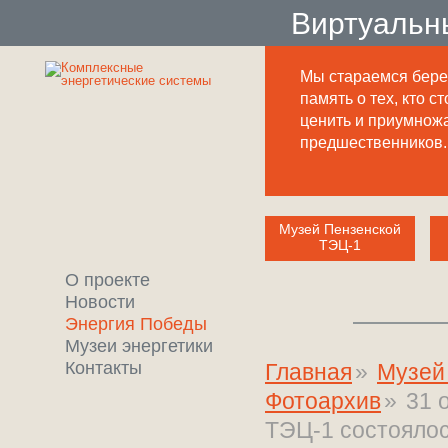
Виртуальн
Мы стараемся бере
память о тех, кто ст
ценить и приумнож
предшественников.
Музей Пензенской
ТЭЦ-1
О проекте
Новости
Энергия Победы
Музеи энергетики
Контакты
Главная
»
Музей
Фотоархив
»
31 
ТЭЦ-1 состоялос