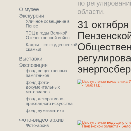
по регулирован
О музее
области.
Экскурсии
Уличное освещение в
31 октября
Пензе
Пензенской
ТЭЦ в годы Великой
Отечественной войны
Обществен
Кадры – со студенческой
скамьи!
регулиров
Выставки
Экспозиция
энергосбер
фонд вещественных
памятников
фонд фото-
документальных
материалов
фонд декоративно-
прикладного искусства
фонд нумизматики
Фото-видео архив
Фото-архив