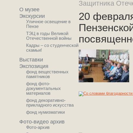
Защитника Отеч
О музее
20 февраля
Экскурсии
Уличное освещение в
Пензенско
Пензе
ТЭЦ в годы Великой
посвященн
Отечественной войны
Кадры – со студенческой
скамьи!
Выставки
Экспозиция
фонд вещественных
памятников
фонд фото-
документальных
материалов
фонд декоративно-
прикладного искусства
фонд нумизматики
Фото-видео архив
Фото-архив