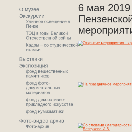
6 мая 2019
О музее
Экскурсии
Пензенско
Уличное освещение в
Пензе
мероприят
ТЭЦ в годы Великой
Отечественной войны
Кадры – со студенческой
скамьи!
Выставки
Экспозиция
фонд вещественных
памятников
фонд фото-
документальных
материалов
фонд декоративно-
прикладного искусства
фонд нумизматики
Фото-видео архив
Фото-архив